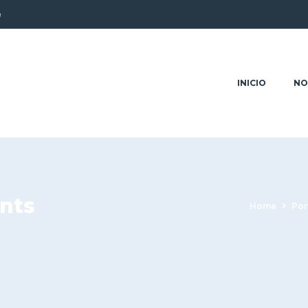
9
INICIO
NO
nts
Home
Por