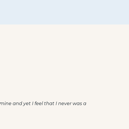
 mine and yet I feel that I never was a
“I am s
the pr
Maria