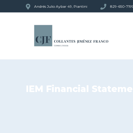
Andrés Julio Aybar 49, Piantini
829-650-719
IEM Financial Stateme