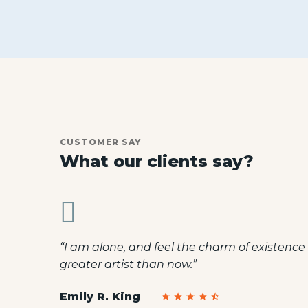
CUSTOMER SAY
What our clients say?
ver was
“I am alone, and feel the charm of existence i
greater artist than now.”
Emily R. King