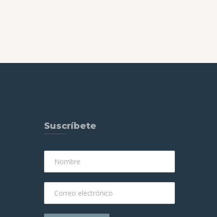
CEO Viral
Suscríbete