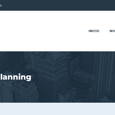
9
INICIO
NO
Planning