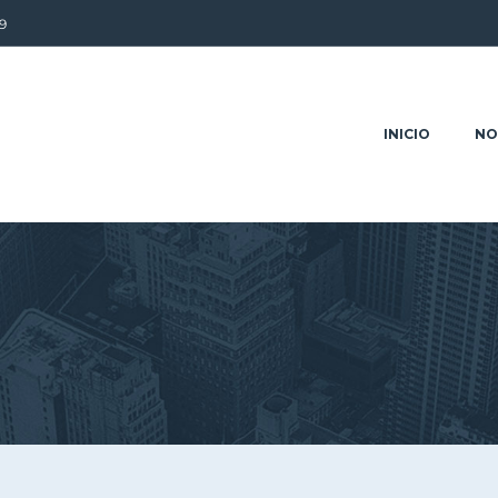
9
INICIO
NO